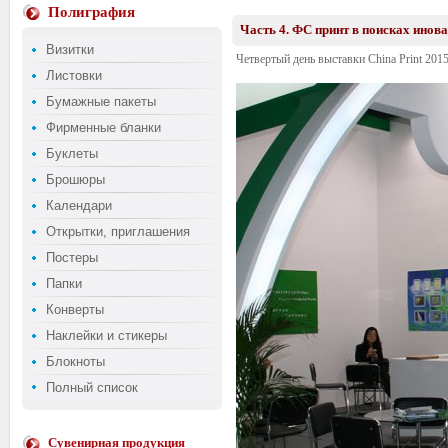
Полиграфия
Часть 4. ФС принт в поисках инова
Визитки
Четвертый день выставки China Print 2015
Листовки
Бумажные пакеты
Фирменные бланки
Буклеты
Брошюры
Календари
Открытки, приглашения
Постеры
Папки
Конверты
Наклейки и стикеры
Блокноты
Полный список
Сувенирная продукция