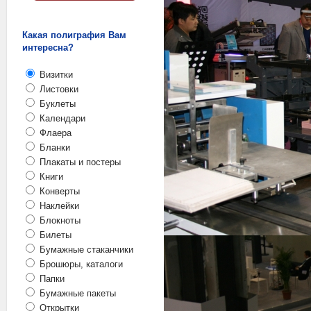
Какая полиграфия Вам
интересна?
Визитки
Листовки
Буклеты
Календари
Флаера
Бланки
Плакаты и постеры
Книги
Конверты
Наклейки
Блокноты
Билеты
Бумажные стаканчики
Брошюры, каталоги
Папки
Бумажные пакеты
Открытки