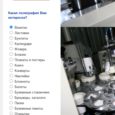
Какая полиграфия Вам
интересна?
Визитки
Листовки
Буклеты
Календари
Флаера
Бланки
Плакаты и постеры
Книги
Конверты
Наклейки
Блокноты
Билеты
Бумажные стаканчики
Брошюры, каталоги
Папки
Бумажные пакеты
Открытки