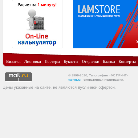
Визитки
Листовки
Постеры
Буклеты
Открытки
Бланки
Конверты
© 1999-2020,
Типография
«ФС ПРИНТ»
fsprint.ru
-
оперативная полиграфия
.
Цены указанные на сайте, не являются публичной офертой.