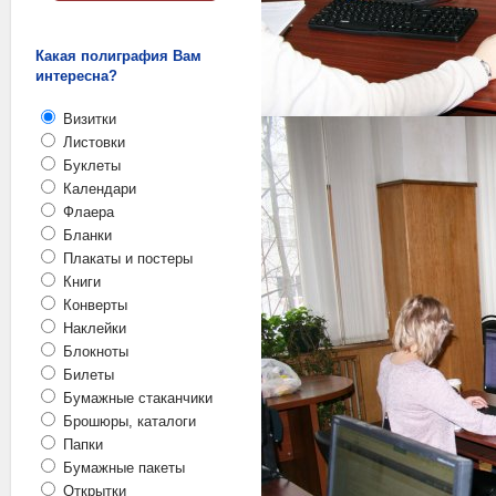
Какая полиграфия Вам
интересна?
Визитки
Листовки
Буклеты
Календари
Флаера
Бланки
Плакаты и постеры
Книги
Конверты
Наклейки
Блокноты
Билеты
Бумажные стаканчики
Брошюры, каталоги
Папки
Бумажные пакеты
Открытки