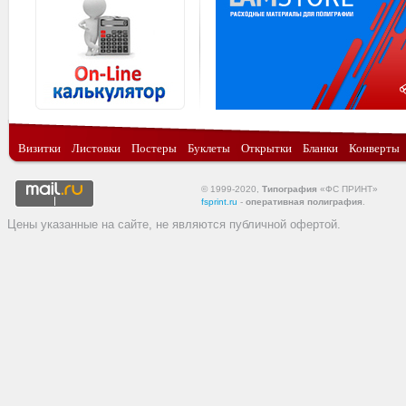
Визитки
Листовки
Постеры
Буклеты
Открытки
Бланки
Конверты
© 1999-2020,
Типография
«ФС ПРИНТ»
fsprint.ru
-
оперативная полиграфия
.
Цены указанные на сайте, не являются публичной офертой.