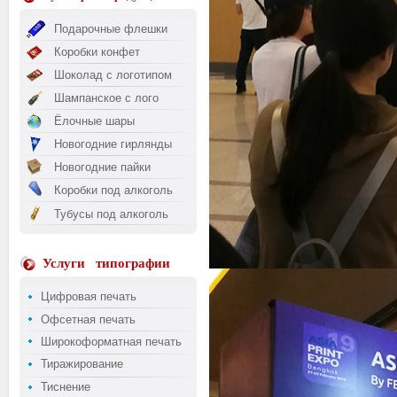
Подарочные флешки
Коробки конфет
Шоколад с логотипом
Шампанское с лого
Ёлочные шары
Новогодние гирлянды
Новогодние пайки
Коробки под алкоголь
Тубусы под алкоголь
Услуги
типографии
Цифровая печать
Офсетная печать
Широкоформатная печать
Тиражирование
Тиснение