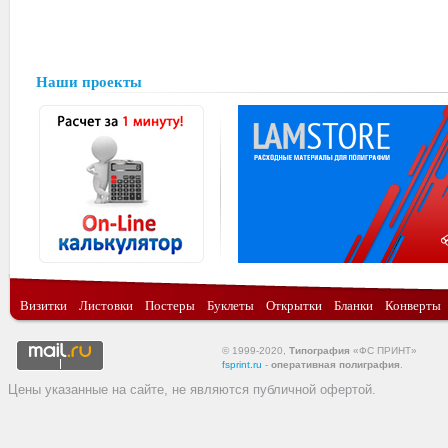
Наши проекты
Визитки
Листовки
Постеры
Буклеты
Открытки
Бланки
Конверты
© 1999-2020,
Типография
«ФС ПРИНТ»
fsprint.ru
-
оперативная полиграфия
.
Цены указанные на сайте, не являются публичной офертой.