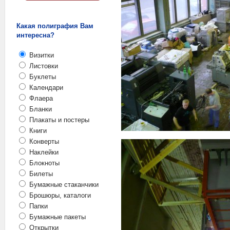
Какая полиграфия Вам
интересна?
Визитки
Листовки
Буклеты
Календари
Флаера
Бланки
Плакаты и постеры
Книги
Конверты
Наклейки
Блокноты
Билеты
Бумажные стаканчики
Брошюры, каталоги
Папки
Бумажные пакеты
Открытки