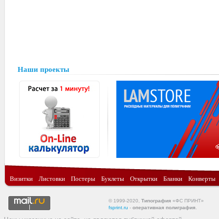
Наши проекты
Визитки
Листовки
Постеры
Буклеты
Открытки
Бланки
Конверты
© 1999-2020,
Типография
«ФС ПРИНТ»
fsprint.ru
-
оперативная полиграфия
.