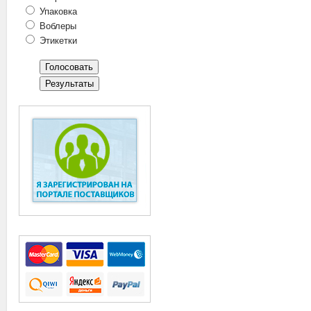
Упаковка
Воблеры
Этикетки