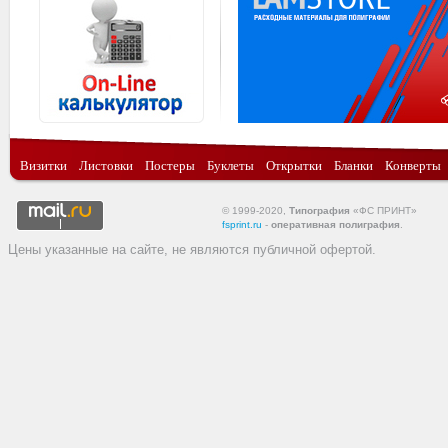
Визитки
Листовки
Постеры
Буклеты
Открытки
Бланки
Конверты
© 1999-2020,
Типография
«ФС ПРИНТ»
fsprint.ru
-
оперативная полиграфия
.
Цены указанные на сайте, не являются публичной офертой.