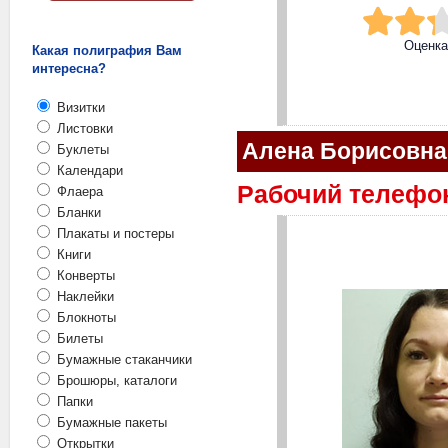
Оценк
Какая полиграфия Вам
интересна?
Визитки
Листовки
Алена Борисовн
Буклеты
Календари
Рабочий телефон:
Флаера
Бланки
Плакаты и постеры
Книги
Конверты
Наклейки
Блокноты
Билеты
Бумажные стаканчики
Брошюры, каталоги
Папки
Бумажные пакеты
Открытки