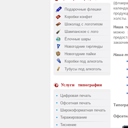
(флаера
календа
Подарочные флешки
продукц
Коробки конфет
холсты.
Шоколад с логотипом
Наша т
Шампанское с лого
можно з
предост
Ёлочные шары
заказчик
Новогодние гирлянды
Новогодние пайки
Наша т
Коробки под алкоголь
Тубусы под алкоголь
Услуги
типографии
Цифровая печать
Офсетная печать
Типогр
Широкоформатная печать
Офсетн
Тиражирование
Тиснение