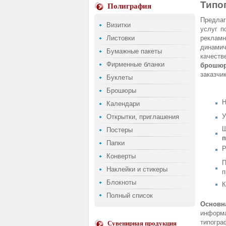
Типо
Полиграфия
Предлаг
Визитки
услуг п
Листовки
реклам
динами
Бумажные пакеты
качеств
Фирменные бланки
брошю
заказчик
Буклеты
Брошюры
Н
Календари
У
Открытки, приглашения
Ш
Постеры
п
Папки
Р
Конверты
П
Наклейки и стикеры
п
Блокноты
К
Полный список
Основн
информа
типогра
Сувенирная продукция