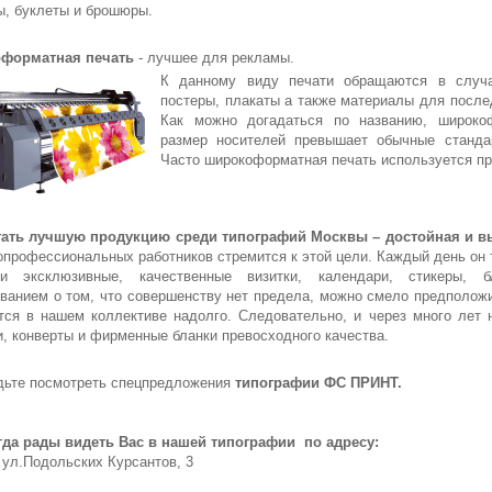
ы, буклеты и брошюры.
форматная печать
- лучшее для рекламы.
К данному виду печати обращаются в случая
постеры, плакаты а также материалы для после
Как можно догадаться по названию, широкоф
размер носителей превышает обычные станда
Часто широкоформатная печать используется пр
гать лучшую продукцию среди типографий Москвы – достойная и в
опрофессиональных работников стремится к этой цели. Каждый день он т
ли эксклюзивные, качественные визитки, календари, стикеры, 
ванием о том, что совершенству нет предела, можно смело предположи
тся в нашем коллективе надолго. Следовательно, и через много лет 
и, конверты и фирменные бланки превосходного качества.
дьте посмотреть спецпредложения
типографии ФС ПРИНТ.
да рады видеть Вас в нашей типографии по адресу:
 ул.Подольских Курсантов, 3