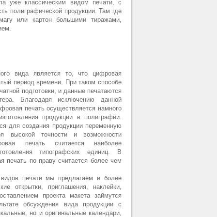
ла уже классическим видом печати, с
ть полиграфической продукции. Там где
магу или картон большими тиражами,
ием.
ого вида является то, что цифровая
тый период времени. При таком способе
чатной подготовки, и данные печатаются
тера. Благодаря исключению данной
ифровая печать осуществляется намного
изготовления продукции в полиграфии.
ся для создания продукции переменную
ря высокой точности и возможности
ровая печать считается наиболее
готовления типографских единиц. В
я печать по праву считается более чем
 видов печати мы предлагаем и более
ие открытки, приглашения, наклейки,
оставлением проекта макета займутся
льтате обсуждения вида продукции с
кальные, но и оригинальные календари,