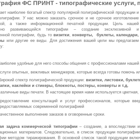
графия ФС ПРИНТ - типографические услуги, 
ает наиболее богатый спектр популярной
полиграфической продукции и
олиграфии. У нас можно заказать срочное и не срочное изготовление
ной, а также информационной печатной продукции. Цель нашей
чно развивающейся типографии – создание эксклюзивной и
енной полиграфии, будь то
визитки
,
конверты, буклеты, календари,
ры
или другие ее виды. Для достижения вашей цели мы предлагаем
у:
аиболее удобные для него способы общения с профессионалами нашей 
слуги опытных, вежливых менеджеров, которые всегда готовы помочь ил
ирокий спектр полиграфической продукции:
визитки, листовки, букле
апки, наклейки и стикеры, блокноты, постеры, конверты
и т.д.
азличные виды печати. В настоящее время нами используется цветная
редоставление консультаций и услуг профессионалов, которые вве
редоставляемых современной полиграфией
ачественное выполнение заказов в оговоренные сроки.
ая задача коммерческой типографии
– создание, а впоследствии и
ционных материалов. Следовательно, в список продукции полиграфии
фии методом тиражирования. В основной список такой продукции вкл