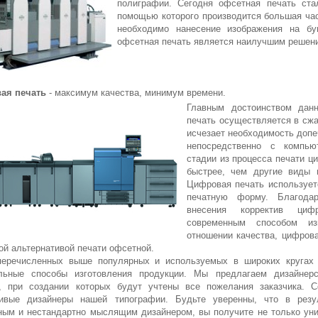
полиграфии. Сегодня офсетная печать ста
помощью которого производится большая час
необходимо нанесение изображения на бу
офсетная печать является наилучшим решен
ая печать
- максимум качества, минимум времени.
Главным достоинством данн
печать осуществляется в сжа
исчезает необходимость допе
непосредственно с компью
стадии из процесса печати ц
быстрее, чем другие виды 
Цифровая печать использует
печатную форму. Благода
внесения корректив циф
современным способом из
отношении качества, цифрова
ой альтернативой печати офсетной.
перечисленных выше популярных и используемых в широких кругах
льные способы изготовления продукции. Мы предлагаем дизайнерск
, при создании которых будут учтены все пожелания заказчика. С
ливые дизайнеры нашей типографии. Будьте уверенны, что в резу
ным и нестандартно мыслящим дизайнером, вы получите не только уни