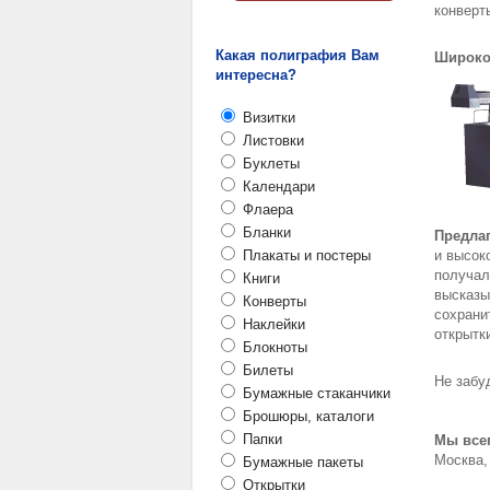
конверт
Какая полиграфия Вам
Широко
интересна?
Визитки
Листовки
Буклеты
Календари
Флаера
Бланки
Предла
Плакаты и постеры
и высок
получа
Книги
высказы
Конверты
сохрани
Наклейки
открытк
Блокноты
Билеты
Не забу
Бумажные стаканчики
Брошюры, каталоги
Папки
Мы всег
Москва,
Бумажные пакеты
Открытки