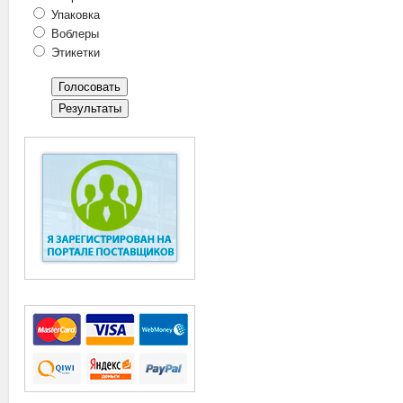
Упаковка
Воблеры
Этикетки