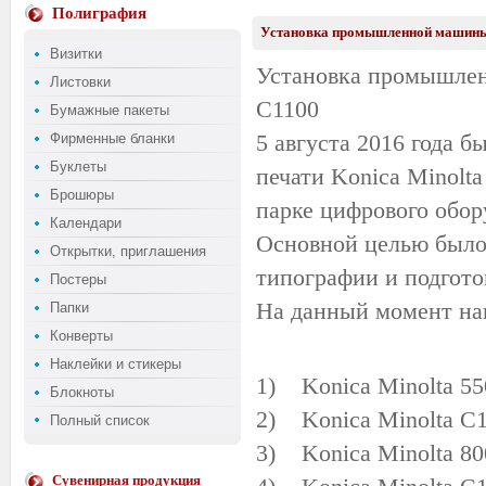
Полиграфия
Установка промышленной машины 
Визитки
Установка промышлен
Листовки
C1100
Бумажные пакеты
5 августа 2016 года 
Фирменные бланки
Буклеты
печати Konica Minolt
Брошюры
парке цифрового обор
Календари
Основной целью было 
Открытки, приглашения
типографии и подгото
Постеры
На данный момент наш
Папки
Конверты
Наклейки и стикеры
1) Konica Minolta 55
Блокноты
2) Konica Minolta C
Полный список
3) Konica Minolta 80
Сувенирная продукция