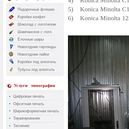
4) Konica Minolta C
5) Konica Minolta C
Подарочные флешки
6) Konica Minolta 12
Коробки конфет
Шоколад с логотипом
Шампанское с лого
Ёлочные шары
Новогодние гирлянды
Новогодние пайки
Коробки под алкоголь
Тубусы под алкоголь
Услуги
типографии
Цифровая печать
Офсетная печать
Широкоформатная печать
Тиражирование
Тиснение