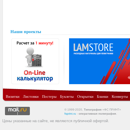
Наши проекты
Визитки
Листовки
Постеры
Буклеты
Открытки
Бланки
Конверты
© 1999-2020,
Типография
«ФС ПРИНТ»
fsprint.ru
-
оперативная полиграфия
.
Цены указанные на сайте, не являются публичной офертой.