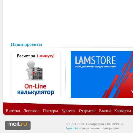
Наши проекты
Визитки
Листовки
Постеры
Буклеты
Открытки
Бланки
Конверты
© 1999-2020,
Типография
«ФС ПРИНТ»
fsprint.ru
-
оперативная полиграфия
.