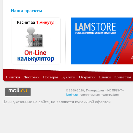
Наши проекты
Визитки
Листовки
Постеры
Буклеты
Открытки
Бланки
Конверты
© 1999-2020,
Типография
«ФС ПРИНТ»
fsprint.ru
-
оперативная полиграфия
.
Цены указанные на сайте, не являются публичной офертой.