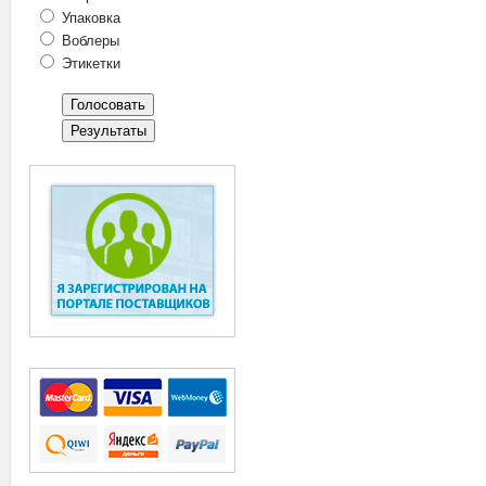
Упаковка
Воблеры
Этикетки