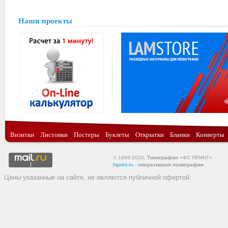
Наши проекты
Визитки
Листовки
Постеры
Буклеты
Открытки
Бланки
Конверты
© 1999-2020,
Типография
«ФС ПРИНТ»
fsprint.ru
-
оперативная полиграфия
.
Цены указанные на сайте, не являются публичной офертой.