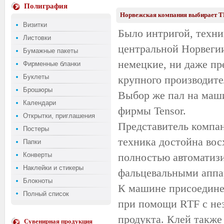
Полиграфия
Норвежская компания выбирает 
Визитки
Было интригой, техни
Листовки
центральной Норвегии
Бумажные пакеты
немецкие, ни даже пр
Фирменные бланки
Буклеты
крупного производите
Брошюры
Выбор же пал на маш
Календари
фирмы Tensor.
Открытки, приглашения
Представитель компа
Постеры
техника достойна вос
Папки
Конверты
полностью автоматиз
Наклейки и стикеры
фальцевальными аппа
Блокноты
К машине присоедине
Полный список
при помощи RTF с нез
продукта. Клей также
Сувенирная продукция