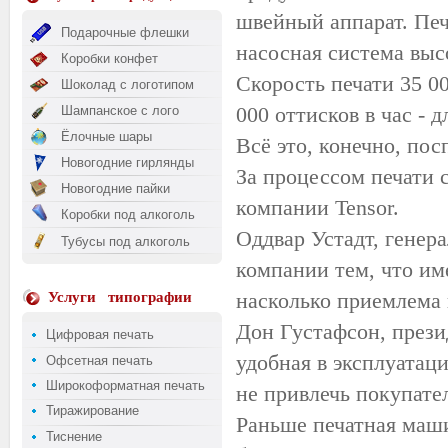
швейный аппарат. Печ
Подарочные флешки
насосная система выс
Коробки конфет
Скорость печати 35 00
Шоколад с логотипом
000 оттисков в час - д
Шампанское с лого
Ёлочные шары
Всё это, конечно, по
Новогодние гирлянды
За процессом печати
Новогодние пайки
компании Tensor.
Коробки под алкоголь
Оддвар Устадт, генер
Тубусы под алкоголь
компании тем, что име
насколько приемлема 
Услуги
типографии
Дон Густафсон, прези
Цифровая печать
удобная в эксплуатац
Офсетная печать
Широкоформатная печать
не привлечь покупате
Тиражирование
Раньше печатная маши
Тиснение