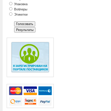
Упаковка
Воблеры
Этикетки