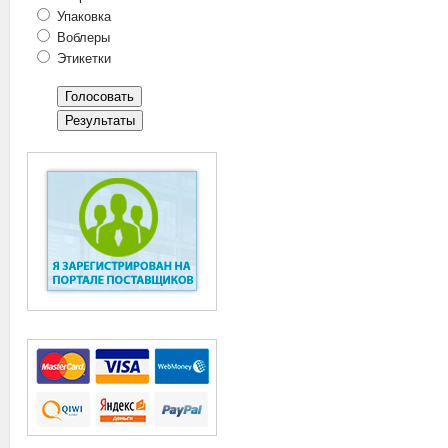
Упаковка
Воблеры
Этикетки