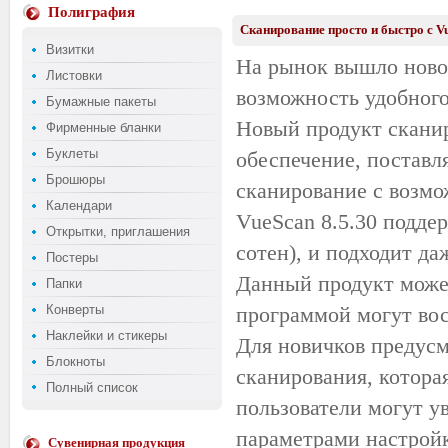
Полиграфия
Сканирование просто и быстро с Vu
Визитки
На рынок вышло ново
Листовки
возможность удобного
Бумажные пакеты
Новый продукт сканир
Фирменные бланки
Буклеты
обеспечение, поставл
Брошюры
сканирование с возм
Календари
VueScan 8.5.30 подде
Открытки, приглашения
сотен), и подходит д
Постеры
Данный продукт може
Папки
Конверты
программой могут вос
Наклейки и стикеры
Для новичков предусм
Блокноты
сканирования, котора
Полный список
пользователи могут 
параметрами настрой
Сувенирная продукция