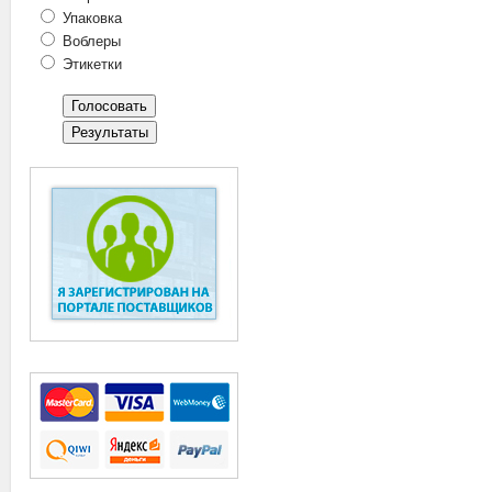
Упаковка
Воблеры
Этикетки