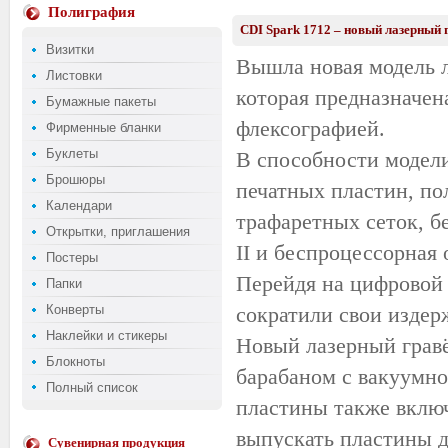
Полиграфия
CDI Spark 1712 – новый лазерный 
Визитки
Вышла новая модель л
Листовки
которая предназначен
Бумажные пакеты
флексографией.
Фирменные бланки
Буклеты
В способности модели
Брошюры
печатных пластин, по
Календари
трафаретных сеток, б
Открытки, приглашения
II и беспроцессорная 
Постеры
Перейдя на цифровой 
Папки
Конверты
сократили свои издер
Наклейки и стикеры
Новый лазерный гравё
Блокноты
барабаном с вакуумно
Полный список
пластины также вклю
выпускать пластины д
Сувенирная продукция