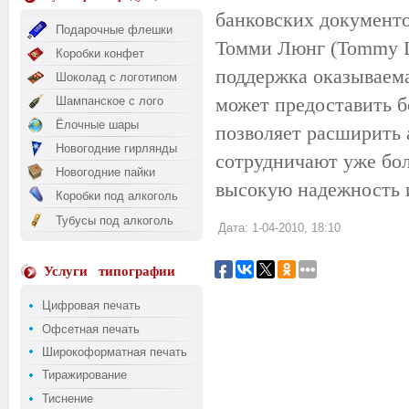
банковских документо
Подарочные флешки
Томми Люнг (Tommy Le
Коробки конфет
поддержка оказываема
Шоколад с логотипом
может предоставить б
Шампанское с лого
Ёлочные шары
позволяет расширить 
Новогодние гирлянды
сотрудничают уже боле
Новогодние пайки
высокую надежность 
Коробки под алкоголь
Тубусы под алкоголь
Дата: 1-04-2010, 18:10
Услуги
типографии
Цифровая печать
Офсетная печать
Широкоформатная печать
Тиражирование
Тиснение