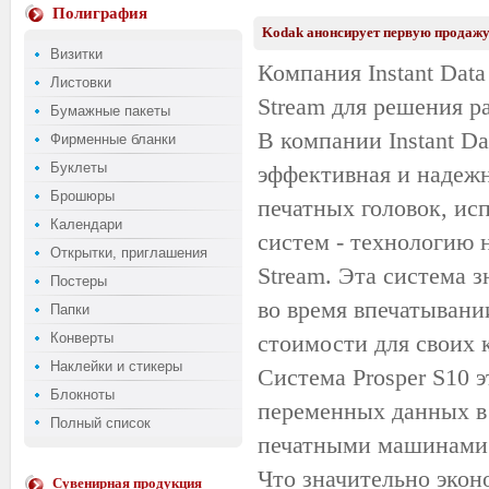
Полиграфия
Kodak анонсирует первую продаж
Визитки
Компания Instant Dat
Листовки
Stream для решения р
Бумажные пакеты
В компании Instant Dat
Фирменные бланки
Буклеты
эффективная и надежн
Брошюры
печатных головок, и
Календари
систем - технологию
Открытки, приглашения
Stream. Эта система 
Постеры
во время впечатывани
Папки
Конверты
стоимости для своих 
Наклейки и стикеры
Система Prosper S10 
Блокноты
переменных данных в
Полный список
печатными машинами
Что значительно экон
Сувенирная продукция