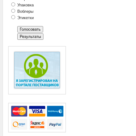
Упаковка
Воблеры
Этикетки