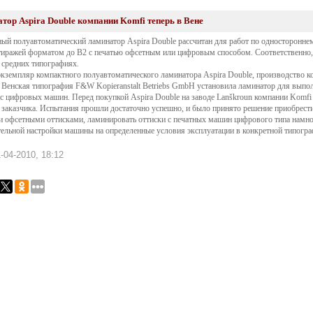
тор Aspira Double компании Komfi теперь в Вене
ый полуавтоматический ламинатор Aspira Double рассчитан для работ по односторонн
тиражей форматом до В2 с печатью офсетным или цифровым способом. Соответственно,
 средних типографиях.
кземпляр компактного полуавтоматического ламинатора Aspira Double, производство ко
 Венская типография F&W Kopieranstalt Betriebs GmbH установила ламинатор для выпо
 с цифровых машин. Перед покупкой Aspira Double на заводе Lanškroun компании Komfi
 заказчика. Испытания прошли достаточно успешно, и было принято решение приобрести
 офсетными оттисками, ламинировать оттиски с печатных машин цифрового типа намного
ельной настройки машины на определенные условия эксплуатации в конкретной типограф
-04-2010, 18:12