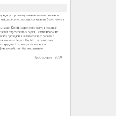
ему и двустороннему ламинированию малых и
 максимальную полезность машина будет иметь в
мпании Komfi, нашел свое место в столице
лнения определенных задач – ламинирование
 были проведены испытательные работы с
 ламинатор Aspira Double. В сравнении с
 труднее. Не смотря на это, после
ии все работает безукоризненно.
Просмотров: 2059