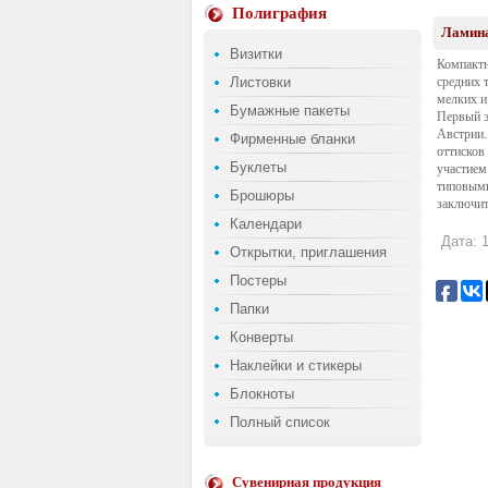
Полиграфия
Ламина
Визитки
Компактн
Листовки
средних 
мелких и
Бумажные пакеты
Первый э
Австрии.
Фирменные бланки
оттисков
Буклеты
участием
типовыми
Брошюры
заключит
Календари
Дата: 1
Открытки, приглашения
Постеры
Папки
Конверты
Наклейки и стикеры
Блокноты
Полный список
Сувенирная продукция