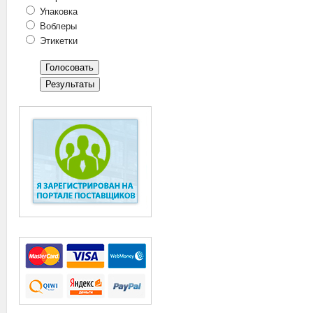
Упаковка
Воблеры
Этикетки