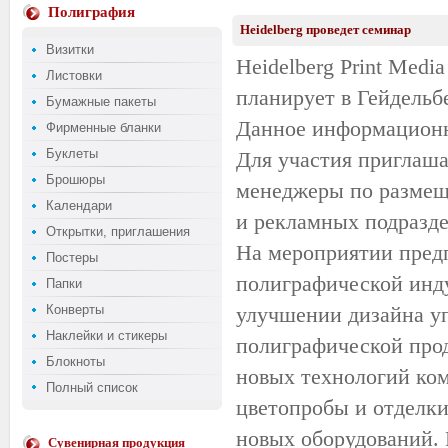
Полиграфия
Heidelberg проведет семинар
Визитки
Heidelberg Print Med
Листовки
планирует в Гейдельб
Бумажные пакеты
Данное информационно
Фирменные бланки
Буклеты
Для участия приглаша
Брошюры
менеджеры по размещ
Календари
и рекламных подразде
Открытки, приглашения
На мероприятии предп
Постеры
полиграфической инду
Папки
Конверты
улучшении дизайна у
Наклейки и стикеры
полиграфической прод
Блокноты
новых технологий ком
Полный список
цветопробы и отделки
новых оборудований.
Сувенирная продукция