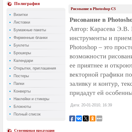
Полиграфия
Рисование в Photoshop CS
Визитки
Рисование в Photosh
Листовки
Автор: Карасева Э.В.
Бумажные пакеты
инструменты и приемы
Фирменные бланки
Буклеты
Photoshop – это прос
Брошюры
возможности рисовани
Календари
ее приятнее и открою
Открытки, приглашения
векторной графики по
Постеры
заливку и контур, те
Папки
Конверты
придадут ей особенны
Наклейки и стикеры
Дата: 20-01-2010, 16:39
Блокноты
Полный список
Сувенирная продукция