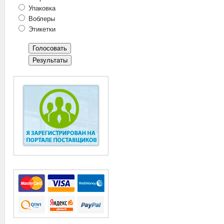
Упаковка
Воблеры
Этикетки