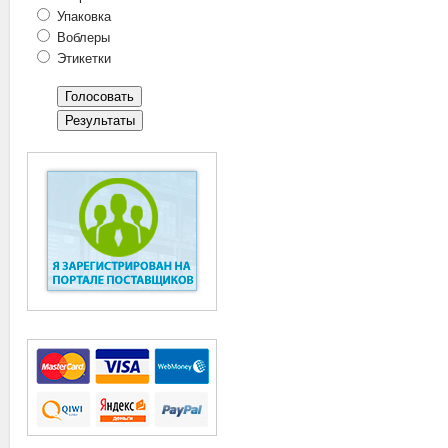
Упаковка
Воблеры
Этикетки