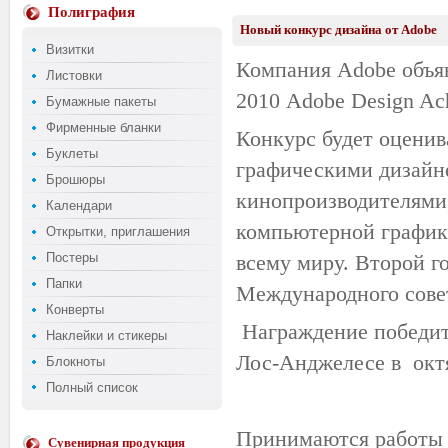
Полиграфия
Новый конкурс дизайна от Adobe
Визитки
Компания Adobe объяв
Листовки
2010 Adobe Design Ac
Бумажные пакеты
Фирменные бланки
Конкурс будет оценив
Буклеты
графическими дизайне
Брошюры
кинопроизводителями
Календари
компьютерной графики
Открытки, приглашения
Постеры
всему миру. Второй г
Папки
Международного совет
Конверты
Награждение победит
Наклейки и стикеры
Лос-Анджелесе в октя
Блокноты
Полный список
Принимаются работы 
Сувенирная продукция