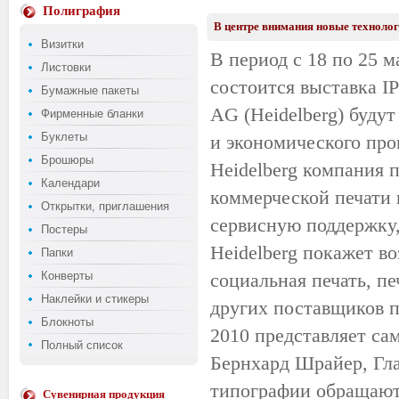
Полиграфия
В центре внимания новые технологи
Визитки
В период с 18 по 25 м
Листовки
состоится выставка IP
Бумажные пакеты
AG (Heidelberg) буду
Фирменные бланки
Буклеты
и экономического про
Брошюры
Heidelberg компания 
Календари
коммерческой печати 
Открытки, приглашения
сервисную поддержку,
Постеры
Heidelberg покажет во
Папки
Конверты
социальная печать, п
Наклейки и стикеры
других поставщиков п
Блокноты
2010 представляет с
Полный список
Бернхард Шрайер, Гла
типографии обращают
Сувенирная продукция