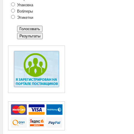
Упаковка
Воблеры
Этикетки