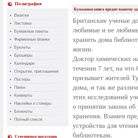
Полиграфия
Бумажная книга вредит вашему 
Визитки
Британские ученые до
Листовки
любимые и не любимые
Бумажные пакеты
хранить дома библиот
Фирменные бланки
Буклеты
жизни.
Брошюры
Доктор химических на
Календари
течении 7 лет, на что
Открытки, приглашения
призывает жителей Ту
Постеры
дома, и так же различ
Папки
Конверты
этих исследований уч
Наклейки и стикеры
о принятии закона об
Блокноты
хранения. Взамен пре
Полный список
устройства для чтени
библиотекам.
Сувенирная продукция