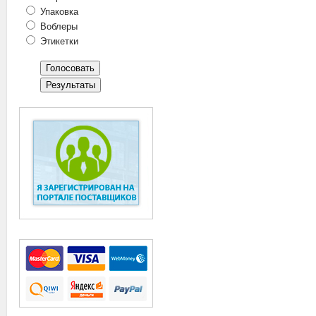
Упаковка
Воблеры
Этикетки