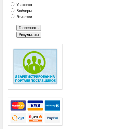
Упаковка
Воблеры
Этикетки