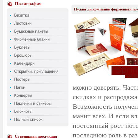
Полиграфия
Нужна ли компании фирменная по
Визитки
Листовки
Бумажные пакеты
Фирменные бланки
Буклеты
Брошюры
Календари
Открытки, приглашения
Постеры
можно доверять. Част
Папки
Конверты
скидках и распродажа
Наклейки и стикеры
Возможность получени
Блокноты
манит всех. И если в
Полный список
постоянный рост поте
последнюю роль в ра
Сувенирная продукция