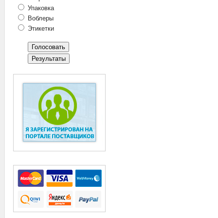
Упаковка
Воблеры
Этикетки