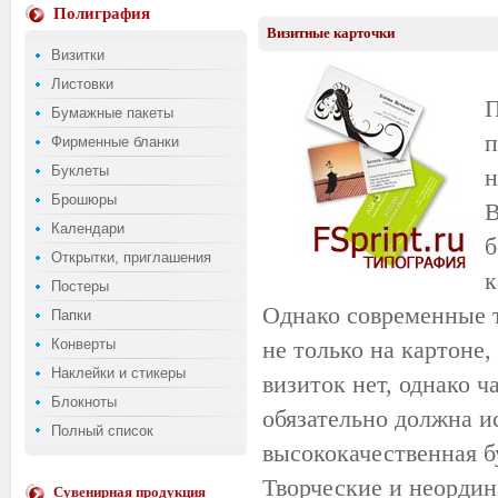
Полиграфия
Визитные карточки
Визитки
Листовки
П
Бумажные пакеты
п
Фирменные бланки
Буклеты
н
Брошюры
В
Календари
б
Открытки, приглашения
к
Постеры
Однако современные 
Папки
Конверты
не только на картоне,
Наклейки и стикеры
визиток нет, однако ч
Блокноты
обязательно должна и
Полный список
высококачественная б
Творческие и неорди
Сувенирная продукция