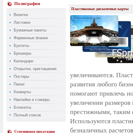
Полиграфия
Пластиковые дисконтные карты
Визитки
Листовки
Бумажные пакеты
Фирменные бланки
Буклеты
Брошюры
Календари
Открытки, приглашения
увеличиваются. Плас
Постеры
развития любого бизн
Папки
Конверты
помогают привлечь но
Наклейки и стикеры
увеличении размеров
Блокноты
престижными, таким 
Полный список
Используются пласти
безналичных расчетов
Сувенирная продукция