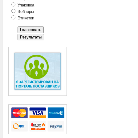
Упаковка
Воблеры
Этикетки