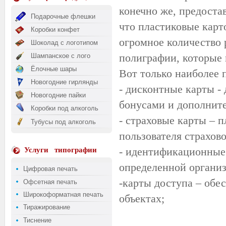
конечно же, предоста
Подарочные флешки
что пластиковые карт
Коробки конфет
огромное количество 
Шоколад с логотипом
полиграфии, которые 
Шампанское с лого
Ёлочные шары
Вот только наиболее 
Новогодние гирлянды
- дисконтные карты -
Новогодние пайки
бонусами и дополнит
Коробки под алкоголь
- страховые карты – 
Тубусы под алкоголь
пользователя страхов
- идентификационные 
Услуги
типографии
определенной организ
Цифровая печать
-карты доступа – обе
Офсетная печать
Широкоформатная печать
объектах;
Тиражирование
Тиснение