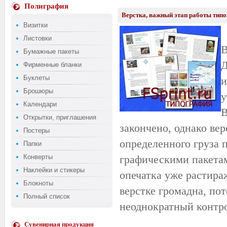
Полиграфия
Верстка, важный этап работы тип
Визитки
Листовки
В
Бумажные пакеты
Д
Фирменные бланки
Буклеты
и
Брошюры
у
Календари
В
Открытки, приглашения
закончено, однако ве
Постеры
определенного груза 
Папки
Конверты
графическими пакетам
Наклейки и стикеры
опечатка уже растира
Блокноты
верстке громадна, пот
Полный список
неоднократный контро
Сувенирная продукция