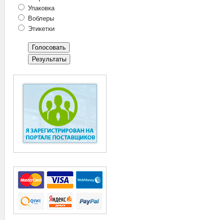
Упаковка
Воблеры
Этикетки