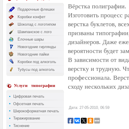
Вёрстка полиграфии.
Подарочные флешки
Изготовить процесс р
Коробки конфет
верстка буклетов, вс
Шоколад с логотипом
призваны типографии
Шампанское с лого
Ёлочные шары
дизайнеров. Даже еже
Новогодние гирлянды
вероятности будет зам
Новогодние пайки
В зависимости от вид
Коробки под алкоголь
верстку и трудную. Ч
Тубусы под алкоголь
профессионала. Верс
сходу нескольких диз
Услуги
типографии
Цифровая печать
Офсетная печать
Дата: 27-05-2010, 06:59
Широкоформатная печать
Тиражирование
Тиснение