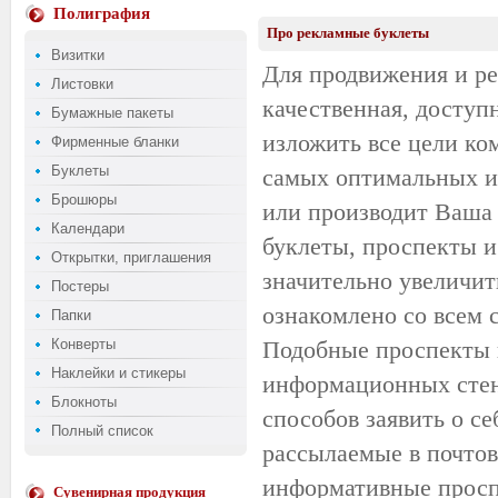
Полиграфия
Про рекламные буклеты
Визитки
Для продвижения и ре
Листовки
качественная, доступ
Бумажные пакеты
изложить все цели ко
Фирменные бланки
Буклеты
самых оптимальных и 
Брошюры
или производит Ваша
Календари
буклеты, проспекты 
Открытки, приглашения
значительно увеличит
Постеры
ознакомлено со всем 
Папки
Конверты
Подобные проспекты 
Наклейки и стикеры
информационных стенд
Блокноты
способов заявить о се
Полный список
рассылаемые в почто
информативные проспе
Сувенирная продукция