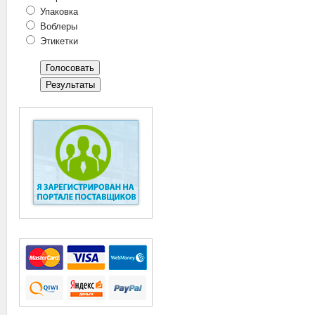
Упаковка
Воблеры
Этикетки