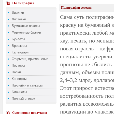
Полиграфия
Полиграфия сегодня
Визитки
Сама суть полиграфии 
Листовки
краску на бумажный ли
Бумажные пакеты
практически любой ма
Фирменные бланки
Буклеты
хау, печать, по меньш
Брошюры
новая отрасль – цифро
Календари
специалисты уверяли,
Открытки, приглашения
прогнозы не сбылись 
Постеры
данным, объемы полиг
Папки
Конверты
2,4–3,2 млрд. долларо
Наклейки и стикеры
Этот прирост естестве
Блокноты
востребованность пол
Полный список
развития всевозможны
продукции до упаков
Сувенирная продукция