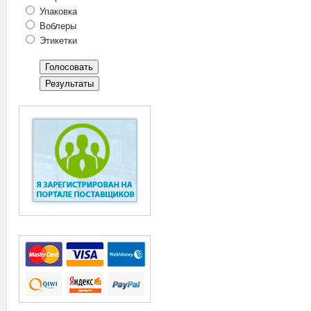
Упаковка
Воблеры
Этикетки