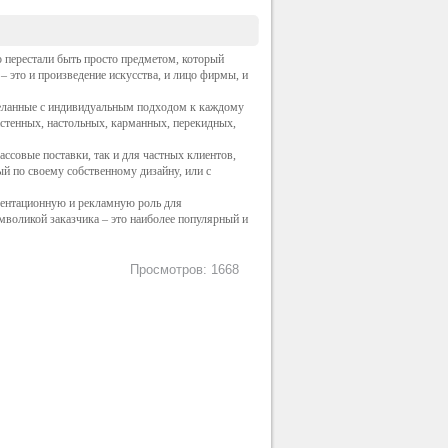
 перестали быть просто предметом, который
– это и произведение искусства, и лицо фирмы, и
еланные с индивидуальным подходом к каждому
астенных, настольных, карманных, перекидных,
ссовые поставки, так и для частных клиентов,
ый по своему собственному дизайну, или с
зентационную и рекламную роль для
мволикой заказчика – это наиболее популярный и
Просмотров: 1668