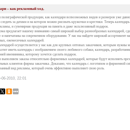
ари – как рекламный ход.
п полиграфической продукции, как календари всевозможных видов и размеров уже давно
 следить за датами и на котором можно рисовать кружочки и крестики. Теперь календарь 
екламы, и сувенирная продукция на память и даже эксклюзивный подарок.
ма предлагает вашему вниманию самый широкий выбор разнообразных календарей, сд
у и напечатаны на современном оборудовании. У нас вы найдете широкий ассортимент н
ных, ежемесячных календарей.
алендарей осуществляется у нас как для крупных оптовых заказчиков, которым нужны ма
хотят иметь календарь с изображением своего любимого собаки, календарь, разработанн
ией именинника, которому хочется сделать подарок.
 выполняем заказы относительно фирменных календарей, которые будут исполнять пре
льных клиентов фирмы заказчика. Доказано, что календарь с логотипом и фирменной си
ванный вид рекламы, который очень эффективно выполняет свою роль.
-06-2010, 22:01