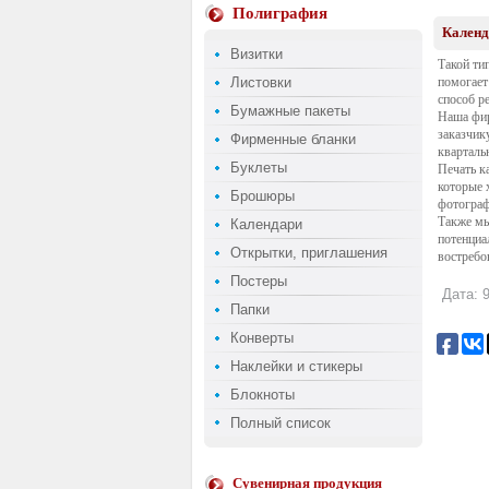
Полиграфия
Календ
Визитки
Такой ти
Листовки
помогает
способ р
Бумажные пакеты
Наша фир
заказчик
Фирменные бланки
кварталь
Буклеты
Печать к
которые 
Брошюры
фотограф
Также мы
Календари
потенциа
Открытки, приглашения
востребо
Постеры
Дата: 9
Папки
Конверты
Наклейки и стикеры
Блокноты
Полный список
Сувенирная продукция