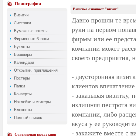
Полиграфия
Визитка означает "визит"
Визитки
Давно прошли те врем
Листовки
руки на первом попав
Бумажные пакеты
фирмы или ее предста
Фирменные бланки
Буклеты
компании может расск
Брошюры
своего предприятия, 
Календари
Открытки, приглашения
- двусторонняя визит
Постеры
клиентов впечатление
Папки
Конверты
- заказывая визитку, н
Наклейки и стикеры
излишняя пестрота ви
Блокноты
компании, либо расце
Полный список
вкуса у ее руководите
- закажите вместе с 
Сувенирная продукция