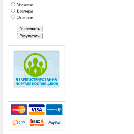
Упаковка
Воблеры
Этикетки