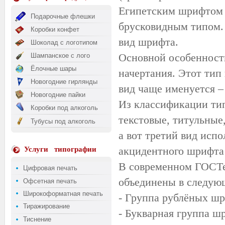
Египетским шрифтом н
Подарочные флешки
брусковидным типом. 
Коробки конфет
вид шрифта.
Шоколад с логотипом
Основной особенность
Шампанское с лого
Ёлочные шары
начертания. Этот тип 
Новогодние гирлянды
вид чаще именуется –
Новогодние пайки
Из классификации ти
Коробки под алкоголь
текстовые, титульные
Тубусы под алкоголь
а вот третий вид исп
акцидентного шрифта (
Услуги
типографии
В современном ГОСТе 
Цифровая печать
объединены в следую
Офсетная печать
Широкоформатная печать
- Группа рублёных ш
Тиражирование
- Букварная группа ш
Тиснение