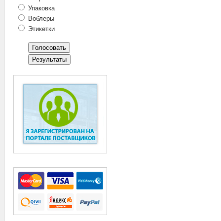
Упаковка
Воблеры
Этикетки