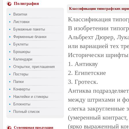
Полиграфия
Классификация типографских шри
Визитки
Классификация типог
Листовки
В изобретении типог
Бумажные пакеты
Альбрехт Дюрер, Лука
Фирменные бланки
Буклеты
или вариацией тех тр
Брошюры
Исторически шрифты 
Календари
1. Антикву
Открытки, приглашения
2. Египетские
Постеры
3. Гротеск.
Папки
Конверты
Антиква подразделяет
Наклейки и стикеры
между штрихами и фо
Блокноты
слегка закругленные з
Полный список
(умеренный контраст, 
(ярко выраженный кон
Сувенирная продукция