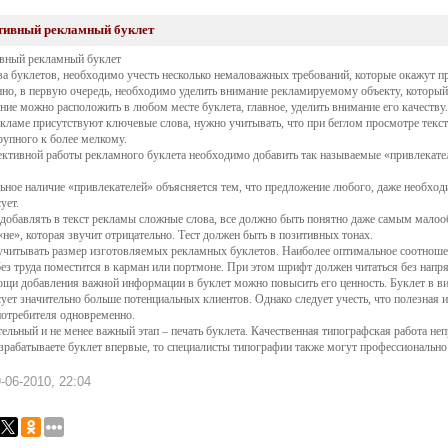
ивный рекламный буклет
вный рекламный буклет
ва буклетов, необходимо учесть несколько немаловажных требований, которые окажут пр
нно, в первую очередь, необходимо уделить внимание рекламируемому объекту, который
ние можно расположить в любом месте буклета, главное, уделить внимание его качеству.
екламе присутствуют ключевые слова, нужно учитывать, что при беглом просмотре текст 
рупного к более мелкому.
ктивной работы рекламного буклета необходимо добавить так называемые «привлекатели
ьное наличие «привлекателей» объясняется тем, что предложение любого, даже необход
ует.
 добавлять в текст рекламы сложные слова, все должно быть понятно даже самым малоо
«не», которая звучит отрицательно. Тест должен быть в позитивных тонах.
учитывать размер изготовляемых рекламных буклетов. Наиболее оптимальное соотноше
без труда поместится в карман или портмоне. При этом шрифт должен читаться без напря
щи добавления важной информации в буклет можно повысить его ценность. Буклет в вид
сует значительно больше потенциальных клиентов. Однако следует учесть, что полезная
потребителя одновременно.
ельный и не менее важный этап – печать буклета. Качественная типографская работа н
зрабатываете буклет впервые, то специалисты типографии также могут профессионально 
-06-2010, 22:04