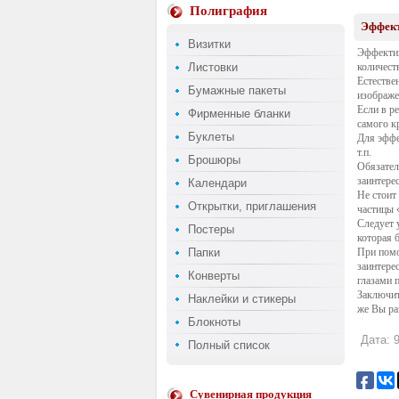
Полиграфия
Эффект
Визитки
Эффекти
Листовки
количест
Естестве
Бумажные пакеты
изображе
Если в р
Фирменные бланки
самого к
Буклеты
Для эффе
т.п.
Брошюры
Обязател
заинтерес
Календари
Не стоит
Открытки, приглашения
частицы 
Следует 
Постеры
которая 
Папки
При помо
заинтере
Конверты
глазами 
Заключит
Наклейки и стикеры
же Вы ра
Блокноты
Дата: 9
Полный список
Сувенирная продукция