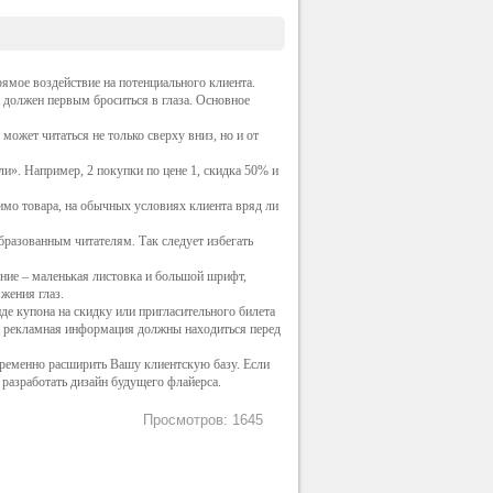
ямое воздействие на потенциального клиента.
 должен первым броситься в глаза. Основное
может читаться не только сверху вниз, но и от
». Например, 2 покупки по цене 1, скидка 50% и
имо товара, на обычных условиях клиента вряд ли
бразованным читателям. Так следует избегать
ние – маленькая листовка и большой шрифт,
жения глаз.
е купона на скидку или пригласительного билета
 и рекламная информация должны находиться перед
епременно расширить Вашу клиентскую базу. Если
разработать дизайн будущего флайерса.
Просмотров: 1645