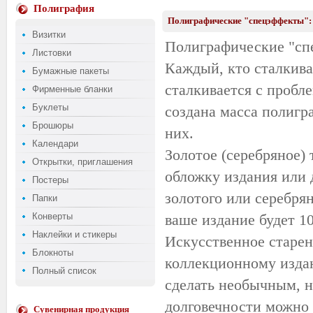
Полиграфия
Полиграфические "спецэффекты":
Визитки
Полиграфические "сп
Листовки
Каждый, кто сталкива
Бумажные пакеты
сталкивается с пробл
Фирменные бланки
Буклеты
создана масса полигр
Брошюры
них.
Календари
Золотое (серебряное)
Открытки, приглашения
обложку издания или 
Постеры
золотого или серебря
Папки
Конверты
ваше издание будет 1
Наклейки и стикеры
Искусственное старен
Блокноты
коллекционному изда
Полный список
сделать необычным, 
долговечности можно 
Сувенирная продукция