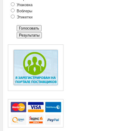
Упаковка
Воблеры
Этикетки