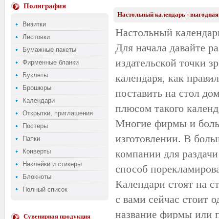
Полиграфия
Настольный календарь - выгодная
Визитки
Настольный календарь
Листовки
Для начала давайте ра
Бумажные пакеты
издательской точки зр
Фирменные бланки
Буклеты
календаря, как прав
Брошюры
поставить на стол до
Календари
плюсом такого календа
Открытки, приглашения
Многие фирмы и больш
Постеры
изготовлении. В боль
Папки
Конверты
компании для раздачи 
Наклейки и стикеры
способ порекламирова
Блокноты
Календари стоят на ст
Полный список
с вами сейчас стоит о
название фирмы или п
Сувенирная продукция