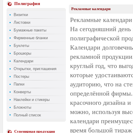
Полиграфия
Рекламные календари
Визитки
Рекламные календари
Листовки
На сегодняшний день 
Бумажные пакеты
полиграфической прод
Фирменные бланки
Буклеты
Календари долговечны
Брошюры
рекламной продукции
Календари
круглый год, что выг
Открытки, приглашения
которые удостаиваютс
Постеры
аудиторию, что на сте
Папки
Конверты
определённой фирмы.
Наклейки и стикеры
красочного дизайна и
Блокноты
можно, используя выс
Полный список
календари преимущест
время большой тираж
Сувенирная продукция