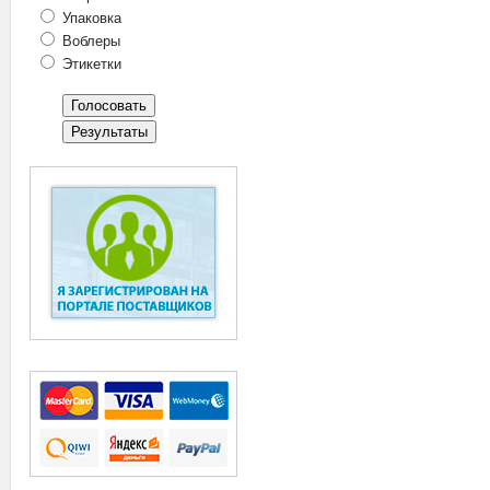
Упаковка
Воблеры
Этикетки