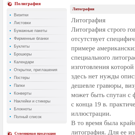
Полиграфия
Литография
Визитки
Литография
Листовки
Литография строго го
Бумажные пакеты
отсутствует специфич
Фирменные бланки
Буклеты
примере американских
Брошюры
специального литограф
Календари
изготовления которой
Открытки, приглашения
здесь нет нужды опис
Постеры
дешевле гравюры, виз
Папки
Конверты
может быть спутан с ф
Наклейки и стикеры
с конца 19 в. практи
Блокноты
иллюстрации.
Полный список
В то время была край
литография. Для ее и
Сувенирная продукция