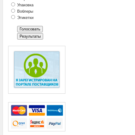
Упаковка
Воблеры
Этикетки