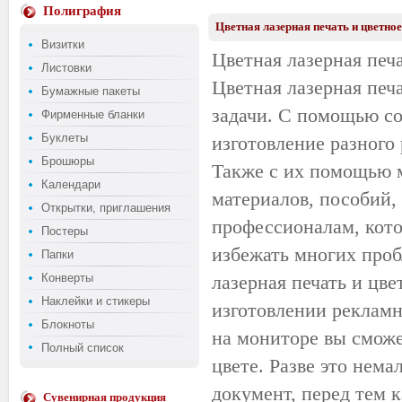
Полиграфия
Цветная лазерная печать и цветно
Визитки
Цветная лазерная печ
Листовки
Цветная лазерная печ
Бумажные пакеты
задачи. С помощью с
Фирменные бланки
Буклеты
изготовление разного 
Брошюры
Также с их помощью 
Календари
материалов, пособий, 
Открытки, приглашения
профессионалам, кото
Постеры
избежать многих проб
Папки
Конверты
лазерная печать и цв
Наклейки и стикеры
изготовлении реклам
Блокноты
на мониторе вы сможе
Полный список
цвете. Разве это нема
документ, перед тем к
Сувенирная продукция