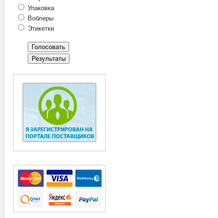
Упаковка
Воблеры
Этикетки