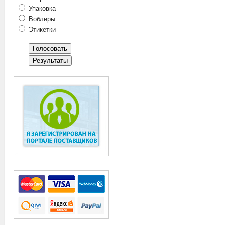
Упаковка
Воблеры
Этикетки