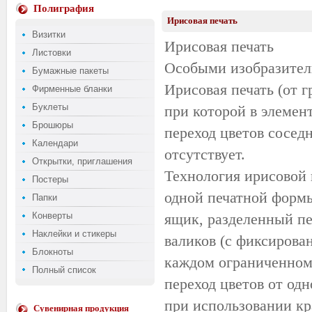
Полиграфия
Ирисовая печать
Визитки
Ирисовая печать
Листовки
Особыми изобразител
Бумажные пакеты
Ирисовая печать (от гр
Фирменные бланки
Буклеты
при которой в элеме
Брошюры
переход цветов сосед
Календари
отсутствует.
Открытки, приглашения
Технология ирисовой 
Постеры
одной печатной форм
Папки
Конверты
ящик, разделенный пе
Наклейки и стикеры
валиков (с фиксиров
Блокноты
каждом ограниченном 
Полный список
переход цветов от од
при использовании кр
Сувенирная продукция