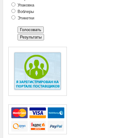
Упаковка
Воблеры
Этикетки