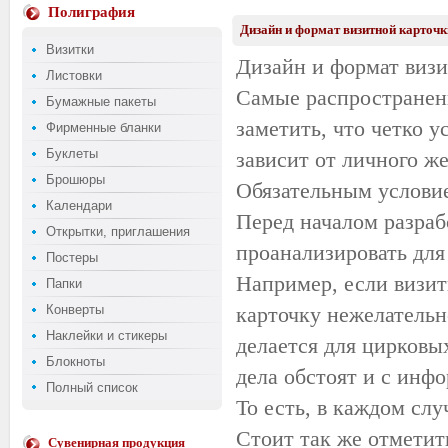
Полиграфия
Дизайн и формат визитной карточк
Визитки
Дизайн и формат визи
Листовки
Самые распространенн
Бумажные пакеты
заметить, что четко у
Фирменные бланки
Буклеты
зависит от личного ж
Брошюры
Обязательным условие
Календари
Перед началом разраб
Открытки, приглашения
проанализировать для 
Постеры
Например, если визитк
Папки
Конверты
карточку нежелательн
Наклейки и стикеры
делается для цирковых
Блокноты
дела обстоят и с инфо
Полный список
То есть, в каждом сл
Стоит так же отметит
Сувенирная продукция