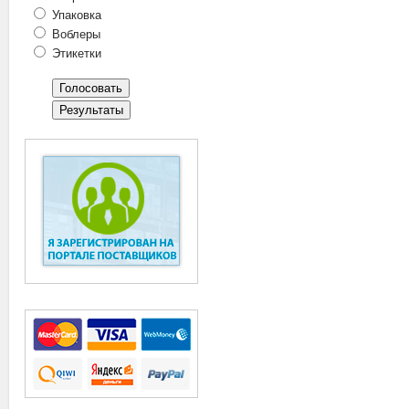
Упаковка
Воблеры
Этикетки