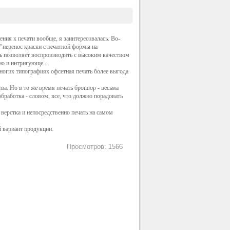
ния к печати вообще, я заинтересовалась. Во-
 "перенос краски с печатной формы на
ь позволяет воспроизводить с высоким качеством
о и интригующе...
многих типографиях офсетная печать более выгода
ва. Но в то же время печать брошюр - весьма
обработка - словом, все, что должно порадовать
верстка и непосредственно печать на самом
 вариант продукции.
Просмотров: 1566