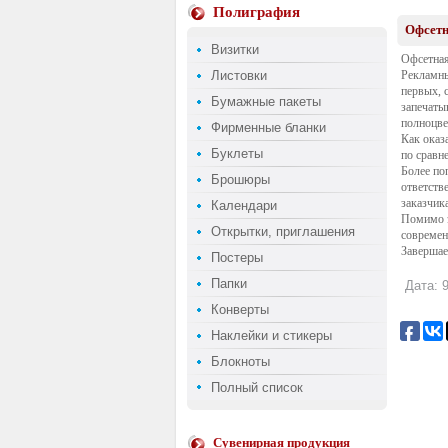
Полиграфия
Офсетн
Визитки
Офсетная
Листовки
Рекламны
первых, 
Бумажные пакеты
запечаты
полноцве
Фирменные бланки
Как оказ
Буклеты
по сравн
Более по
Брошюры
ответств
заказчика
Календари
Помимо э
Открытки, приглашения
современ
Завершае
Постеры
Папки
Дата: 9
Конверты
Наклейки и стикеры
Блокноты
Полный список
Сувенирная продукция