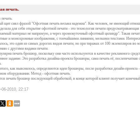
ая печать.
 печать.
й щит сиял фразой "Офсетная печать весьма надежна". Как человек, не имеющий отноше
сделала для себя открытие офсетной печати - это технология печати предусматривающая
ваемый материал не напрямую, а через промежуточный офсетный цилиндр". Такая печат
тные и монохромные изображения, с тончайшими линиями, мелкими текстами. Интересн
алось, это один из самых дорогих видов печати, но при тиражах от 100 экземпляров во 
ению с другими видами печати.
пулярна печать брошюр, поскольку они часто используются в качестве рекламного средст
енное задание. Это разработка дизайна-проекта брошюры, сама печать её, послепечатная 
.
того, как выяснилось, определяются идеи брошюры, после разработки дизайн-проекта - 
ном оборудовании. Метод - офсетная печать.
тся печать брошюр последующей обработкой, в конце которой клиент получает конечный
-06-2010, 22:17