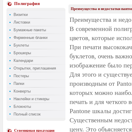
Полиграфия
Преимущества и недостатки панто
Визитки
Преимущества и недо
Листовки
В современной полигр
Бумажные пакеты
цветов, которые испо
Фирменные бланки
Буклеты
При печати высокока
Брошюры
буклетов, очень важно
Календари
изображение было пер
Открытки, приглашения
Для этого и существуе
Постеры
производным от Panto
Папки
Конверты
которых можно наибол
Наклейки и стикеры
печать и для четкого
Блокноты
Pantone шкалы достиг
Полный список
Существенным недост
цену. Это объясняется
Сувенирная продукция