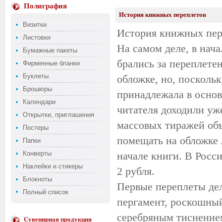
Полиграфия
История книжных переплетов
Визитки
История книжных пер
Листовки
На самом деле, в нач
Бумажные пакеты
брались за переплете
Фирменные бланки
Буклеты
обложке, но, посколь
Брошюры
принадлежала в осно
Календари
читателя доходили уж
Открытки, приглашения
массовых тиражей об
Постеры
помещать на обложке 
Папки
Конверты
начале книги. В Росси
Наклейки и стикеры
2 рубля.
Блокноты
Первые переплеты дел
Полный список
пергамент, роскошный
серебряным тиснением
Сувенирная продукция