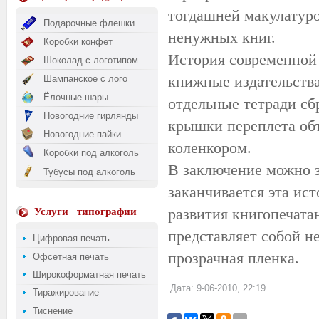
тогдашней макулатуро
Подарочные флешки
ненужных книг.
Коробки конфет
История современной 
Шоколад с логотипом
книжные издательства
Шампанское с лого
Ёлочные шары
отдельные тетради с
Новогодние гирлянды
крышки переплета об
Новогодние пайки
коленкором.
Коробки под алкоголь
В заключение можно за
Тубусы под алкоголь
заканчивается эта ист
развития книгопечата
Услуги
типографии
представляет собой не
Цифровая печать
прозрачная пленка.
Офсетная печать
Широкоформатная печать
Дата: 9-06-2010, 22:19
Тиражирование
Тиснение