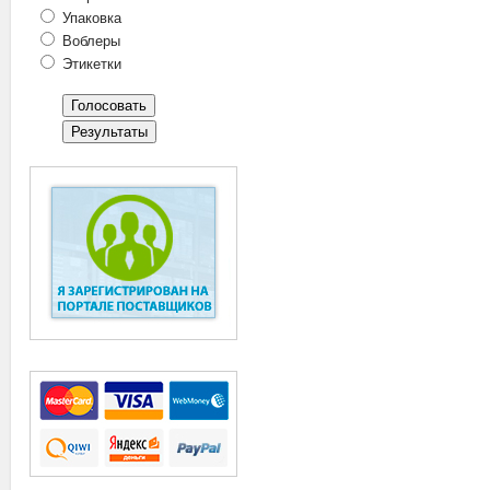
Упаковка
Воблеры
Этикетки