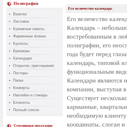
Полиграфия
Его величество календарь
Визитки
Его величество кален
Листовки
Календарь – небольшо
Бумажные пакеты
востребованным в лю
Фирменные бланки
Буклеты
полиграфии, его неос
Брошюры
года будет перед глаз
Календари
календарь, типовой и
Открытки, приглашения
функциональным видо
Постеры
Календари являются 
Папки
Конверты
компании, выступая в
Наклейки и стикеры
Существует несколько
Блокноты
карманные, квартальн
Полный список
необходимую клиенту
координаты, слоган и
Сувенирная продукция