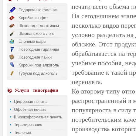
печати всего объема 
Подарочные флешки
На сегодняшнем этапе
Коробки конфет
несколько видов пере
Шоколад с логотипом
условно разделить на
Шампанское с лого
Ёлочные шары
обложке. Этот продук
Новогодние гирлянды
обрабатывается на те
Новогодние пайки
учебные пособия, нед
Коробки под алкоголь
требование к такой п
Тубусы под алкоголь
переплета.
Ко второму типу отно
Услуги
типографии
распространенный в 
Цифровая печать
популярность в силу 
Офсетная печать
Широкоформатная печать
потребительским каче
Тиражирование
производства которог
Тиснение