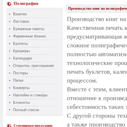
Полиграфия
Производство книг на полиграфич
Визитки
Производство книг н
Листовки
Качественная печать 
Бумажные пакеты
предусматривающая же
Фирменные бланки
Буклеты
сложное полиграфичес
Брошюры
полностью автоматизир
Календари
технологические про
Открытки, приглашения
печать буклетов, кале
Постеры
процессом.
Папки
Конверты
Вместе с этим, клиен
Наклейки и стикеры
отношение к произвед
Блокноты
себестоимость таких з
Полный список
С другой стороны тех
а также производство
Сувенирная продукция