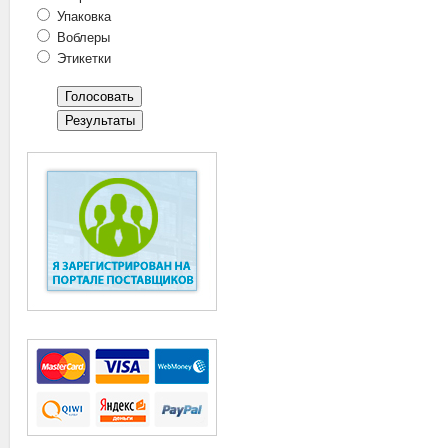
Упаковка
Воблеры
Этикетки