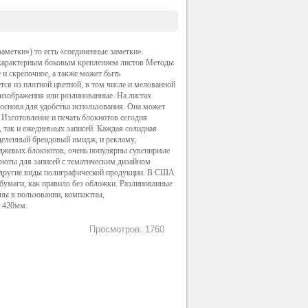
заметки») то есть «соединенные заметки».
с характерным боковым креплением листов Методы
 и скрепочное, а также может быть
ся из плотной цветной, в том числе и мелованной
 изображения или разлинованные. На листах
я основа для удобства использования. Она может
ь. Изготовление и печать блокнотов сегодня
, так и ежедневных записей. Каждая солидная
деленный брендовый имидж, и рекламу,
иджевых блокнотов, очень популярны сувенирные
оты для записей с тематическим дизайном
 и другие виды полиграфической продукции. В США
бумаги, как правило без обложки. Разлинованные
ны в пользовании, компактны,
а 420мм.
Просмотров: 1760