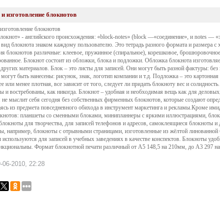
 и изготовление блокнотов
 изготовление блокнотов
локнот» - английского происхождения: «block-notes» (block —«соединение», и notes — «
вид блокнота знаком каждому пользователю. Это тетрадь разного формата и размера 
ия блокнотов различные: клеевое, пружинное (спиральное), корешковое, брошюровочное
ованное. Блокнот состоит из обложки, блока и подложки. Обложка блокнота изготовляет
 других материалов. Блок – это листы для записей. Они могут быть разной фактуры: без
 могут быть нанесены: рисунок, знак, логотип компании и т.д. Подложка – это картонна
е или менее плотная, все зависит от того, следует ли придать блокноту вес и солидност
ы и востребованы, как никогда. Блокнот – удобная и необходимая вещь как для деловых
 не мыслит себя сегодня без собственных фирменных блокнотов, которые создают опре
ясь из предмета повседневного обихода в инструмент маркетинга и рекламы.Кроме им
кнотов: планшеты со сменными блоками, минипланнеры с яркими иллюстрациями, блокн
 блокноты для творчества, для записей телефонов и адресов, самоклеящиеся блокноты
ы, например, блокноты с отрывными страницами, изготовленные из жёлтой линованной 
 используются для записей в учебных заведениях в качестве конспектов. Блокноты удоб
кциональны. Формат блокнотной печати различный от А5 148,5 на 210мм, до А3 297 н
-06-2010, 22:28