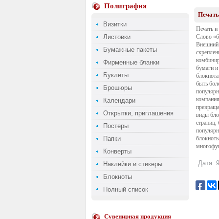
Полиграфия
Печать
Визитки
Печать и
Листовки
Слово «б
Внешний 
Бумажные пакеты
скреплен
комбинир
Фирменные бланки
бумаги и
Буклеты
блокнота
быть боле
Брошюры
популярн
компания
Календари
превраща
Открытки, приглашения
виды бло
страниц,
Постеры
популярн
Папки
блокноты
многофун
Конверты
Дата: 9
Наклейки и стикеры
Блокноты
Полный список
Сувенирная продукция