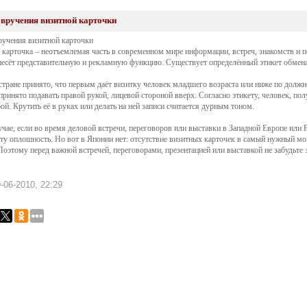
 вручения визитной карточки
ручения визитной карточки
 карточка – неотъемлемая часть в современном мире информации, встреч, знакомств и п
 несёт представительную и рекламную функцию. Существует определённый этикет обмена
стране принято, что первым даёт визитку человек младшего возраста или ниже по должн
принято подавать правой рукой, лицевой стороной вверх. Согласно этикету, человек, п
бой. Крутить её в руках или делать на ней записи считается дурным тоном.
учае, если во время деловой встречи, переговоров или выставки в Западной Европе или Р
эту оплошность. Но вот в Японии нет: отсутствие визитных карточек в самый нужный мо
 Поэтому перед важной встречей, переговорами, презентацией или выставкой не забудьте 
.
-06-2010, 22:29