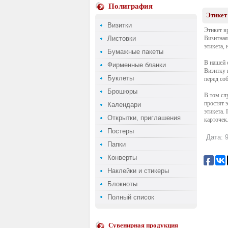
Полиграфия
Этикет
Визитки
Этикет в
Листовки
Визитная
этикета,
Бумажные пакеты
В нашей 
Фирменные бланки
Визитку 
Буклеты
перед со
Брошюры
В том сл
простят 
Календари
этикета.
Открытки, приглашения
карточек
Постеры
Дата: 9
Папки
Конверты
Наклейки и стикеры
Блокноты
Полный список
Сувенирная продукция