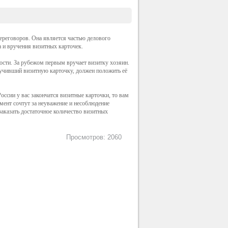
ереговоров. Она является частью делового
 и вручения визитных карточек.
ости. За рубежом первым вручает визитку хозяин.
олучивший визитную карточку, должен положить её
оссии у вас закончатся визитные карточки, то вам
мент сочтут за неуважение и несоблюдение
заказать достаточное количество визитных
Просмотров: 2060